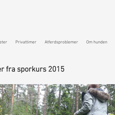
teter
Privattimer
Atferdsproblemer
Om hunden
er fra spor
kurs 2015